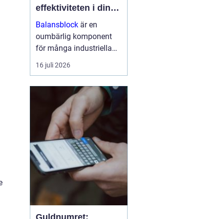
effektiviteten i din
arbetsmiljö
Balansblock
är en
oumbärlig komponent
för många industriella
och hantverksrelaterade
16 juli 2026
miljöer. De hjälper till att
förbättra ergonomin,
minska...
e
Guldnumret: