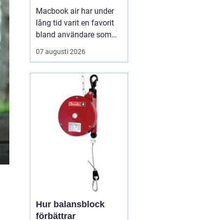
Macbook air har under
lång tid varit en favorit
bland användare som
vill ha en lätt, smidig och
07 augusti 2026
ändå kraftfull dator för
både arbete och fritid. I
den senaste
generationen har apple
tagit steget ännu längre
med sina
egenutvecklade m2, m3,
m4 och m5-c...
Hur balansblock
förbättrar