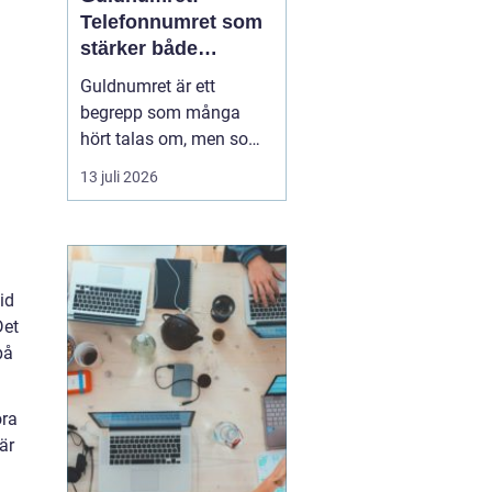
Telefonnumret som
stärker både
varumärke och
Guldnumret är ett
vardag
begrepp som många
hört talas om, men som
färre har funderat
13 juli 2026
igenom strategiskt. Med
ett enkelt, minnesvärt
och ofta symmetriskt
telefonnummer kan
både företag och
id
privatpersoner göra
Det
kommuni...
på
ora
är
a