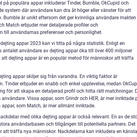
l på populära appar inkluderar Tinder, Bumble, OkCupid och
de system där användare kan dra åt höger eller vänster för att
e. Bumble är unikt eftersom det ger kvinnliga användare makten
ch Match erbjuder mer detaljerade profiler och
 till användarnas preferenser och personlighet.
ejting appar 2023 kan vi titta på några statistik. Enligt en
s antalet användare av dejting appar öka till över 400 miljoner
t att dejting appar är en populär metod för människor att träffa
ejting appar skiljer sig från varandra. En viktig faktor är
n. Tinder erbjuder en snabb och enkel upplevelse, medan OkCup
för att skapa en detaljerad profil och hitta rätt matchningar. 
h användare. Vissa appar, som Grindr och HER, är mer inriktade 
par, som Match, är mer allmänt inriktade.
ackdelar med olika dejting appar är också relevant. En av de st
tora användarbasen och tillgången till potentiella partners. Det 
 att träffa nya människor. Nackdelarna kan inkludera en känsl