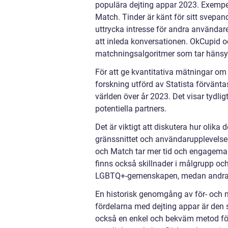
populära dejting appar 2023. Exempe
Match. Tinder är känt för sitt svepan
uttrycka intresse för andra användar
att inleda konversationen. OkCupid o
matchningsalgoritmer som tar hänsyn
För att ge kvantitativa mätningar om d
forskning utförd av Statista förvänta
världen över år 2023. Det visar tydlig
potentiella partners.
Det är viktigt att diskutera hur olika d
gränssnittet och användarupplevelse
och Match tar mer tid och engagemang 
finns också skillnader i målgrupp oc
LGBTQ+-gemenskapen, medan andra ap
En historisk genomgång av för- och n
fördelarna med dejting appar är den s
också en enkel och bekväm metod för