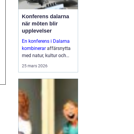
Konferens dalarna
när möten blir
upplevelser
En konferens i Dalarna
kombinerar
affärsnytta
med natur, kultur och
lugn. Företag som söker
25 mars 2026
mer än bara ett
mötesrum väljer ofta
regionen för att skapa
fokus, sammanhållning
och ny energ...