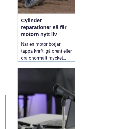
Cylinder
reparationer så får
motorn nytt liv
När en motor börjar
tappa kraft, gå orent eller
dra onormalt mycket
bränsle ligger felet ofta i
cylindern. Slitage, skador
och felaktig beläggning
gör att motorn inte
längre arbetar tätt och
effektivt. Genom
professionella
30 juni
2026