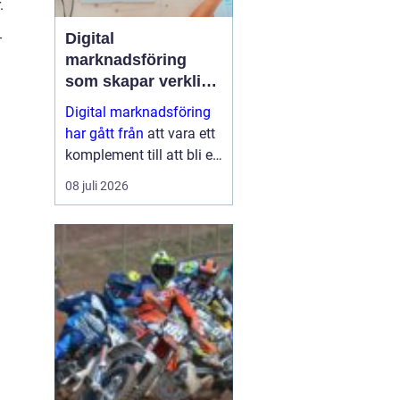
.
-
Digital
marknadsföring
som skapar verkliga
resultat
Digital marknadsföring
har gått från
att vara ett
komplement till att bli en
central del i hur företag
08 juli 2026
växer, bygger förtroende
och hittar nya k...