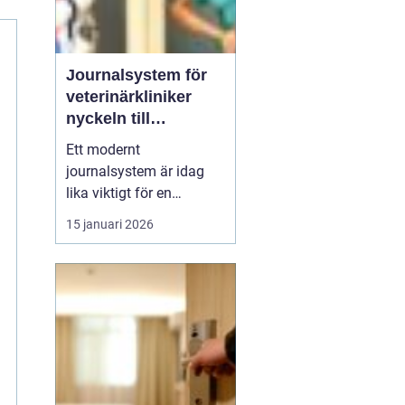
Journalsystem för
veterinärkliniker
nyckeln till
smidigare vardag
Ett modernt
och säkrare vård
journalsystem är idag
lika viktigt för en
veterinärklinik som
15 januari 2026
röntgenutrustning och
operationssal. När vård,
kundkontakt och
administration samlas i
samma digitala flöde blir
arbetet både snabbare
och säkrare. För
djurägaren märks det