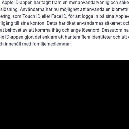
 Apple ID-appen har tagit fram en mer användarvänlig och säke
etslösning. Användarna har nu möjlighet att använda en biometri
ering, som Touch ID eller Face ID, för att logga in på sina Apple
illgång till sina konton. Detta har ökat användarnas säkerhet oc
rat behovet av att komma ihåg och ange lösenord. Dessutom ha
e ID-appen gjort det enklare att hantera flera identiteter och att
ch innehåll med familjemedlemmar.