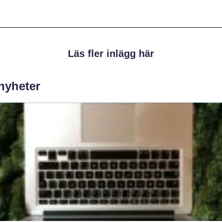
Läs fler inlägg här
 nyheter