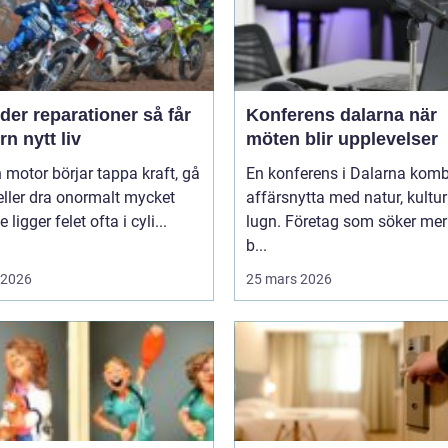
er reparationer så får
Konferens dalarna när
n nytt liv
möten blir upplevelser
 motor börjar tappa kraft, gå
En konferens i Dalarna komb
eller dra onormalt mycket
affärsnytta med natur, kultu
 ligger felet ofta i cyli...
lugn. Företag som söker mer
b...
i 2026
25 mars 2026