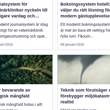
nalsystem för
Bokningssystem hotell:
kliniker nyckeln till
väljer du rätt lösning fö
igare vardag och
modern gästupplevelse
are vård
dernt journalsystem är idag
Ett modernt bokningssystem 
ktigt för en veterinärklinik
är mer än bara ett verktyg för
ntgenutrustning och oper...
fylla rum. F&oum...
uari 2026
08 januari 2026
r bevarande av
Teknik som förutsäger 
ogisk mångfald
förebygger miljökatastro
realtid
isk mångfald hotas i allt