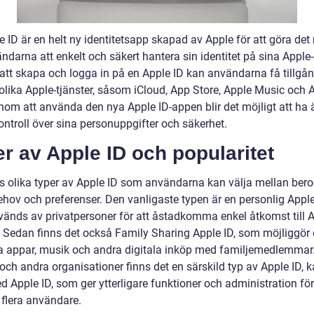
 ID är en helt ny identitetsapp skapad av Apple för att göra det 
ndarna att enkelt och säkert hantera sin identitet på sina Apple-
tt skapa och logga in på en Apple ID kan användarna få tillgång
lika Apple-tjänster, såsom iCloud, App Store, Apple Music och 
nom att använda den nya Apple ID-appen blir det möjligt att ha
ontroll över sina personuppgifter och säkerhet.
r av Apple ID och popularitet
ns olika typer av Apple ID som användarna kan välja mellan ber
ehov och preferenser. Den vanligaste typen är en personlig Apple
änds av privatpersoner för att åstadkomma enkel åtkomst till A
r. Sedan finns det också Family Sharing Apple ID, som möjliggör
a appar, musik och andra digitala inköp med familjemedlemmar.
och andra organisationer finns det en särskild typ av Apple ID, k
 Apple ID, som ger ytterligare funktioner och administration för
 flera användare.