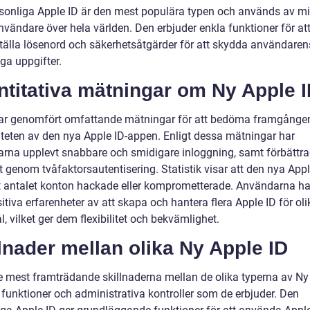
sonliga Apple ID är den mest populära typen och används av mi
nvändare över hela världen. Den erbjuder enkla funktioner för at
rställa lösenord och säkerhetsåtgärder för att skydda användaren
ga uppgifter.
ntitativa mätningar om Ny Apple 
ar genomfört omfattande mätningar för att bedöma framgånge
viteten av den nya Apple ID-appen. Enligt dessa mätningar har
rna upplevt snabbare och smidigare inloggning, samt förbättr
 genom tvåfaktorsautentisering. Statistik visar att den nya Appl
 antalet konton hackade eller komprometterade. Användarna ha
itiva erfarenheter av att skapa och hantera flera Apple ID för oli
 vilket ger dem flexibilitet och bekvämlighet.
lnader mellan olika Ny Apple ID
e mest framträdande skillnaderna mellan de olika typerna av Ny
 funktioner och administrativa kontroller som de erbjuder. Den