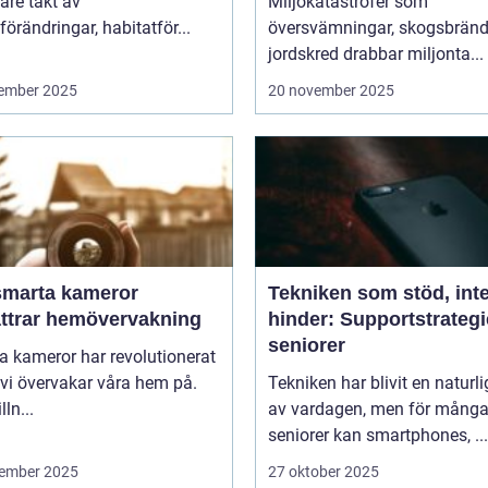
are takt av
Miljökatastrofer som
förändringar, habitatför...
översvämningar, skogsbränd
jordskred drabbar miljonta...
ember 2025
20 november 2025
smarta kameror
Tekniken som stöd, int
ättrar hemövervakning
hinder: Supportstrategi
seniorer
 kameror har revolutionerat
 vi övervakar våra hem på.
Tekniken har blivit en naturli
lln...
av vardagen, men för mång
seniorer kan smartphones, ...
ember 2025
27 oktober 2025