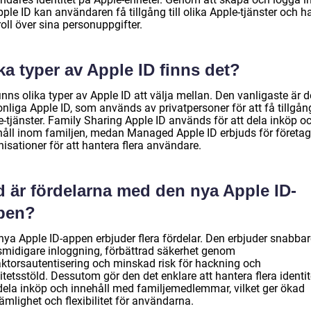
ple ID kan användaren få tillgång till olika Apple-tjänster och h
oll över sina personuppgifter.
ka typer av Apple ID finns det?
inns olika typer av Apple ID att välja mellan. Den vanligaste är 
nliga Apple ID, som används av privatpersoner för att få tillgång 
e-tjänster. Family Sharing Apple ID används för att dela inköp o
håll inom familjen, medan Managed Apple ID erbjuds för företa
isationer för att hantera flera användare.
d är fördelarna med den nya Apple ID-
pen?
nya Apple ID-appen erbjuder flera fördelar. Den erbjuder snabbar
smidigare inloggning, förbättrad säkerhet genom
aktorsautentisering och minskad risk för hackning och
itetsstöld. Dessutom gör den det enklare att hantera flera identit
dela inköp och innehåll med familjemedlemmar, vilket ger ökad
mlighet och flexibilitet för användarna.