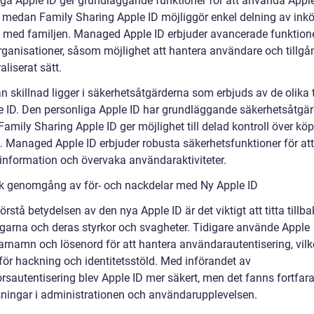
iga Apple ID ger grundläggande funktioner för att använda Apple
r, medan Family Sharing Apple ID möjliggör enkel delning av ink
l med familjen. Managed Apple ID erbjuder avancerade funktione
organisationer, såsom möjlighet att hantera användare och tillgå
raliserat sätt.
n skillnad ligger i säkerhetsåtgärderna som erbjuds av de olika
e ID. Den personliga Apple ID har grundläggande säkerhetsåtgär
amily Sharing Apple ID ger möjlighet till delad kontroll över kö
l. Managed Apple ID erbjuder robusta säkerhetsfunktioner för at
 information och övervaka användaraktiviteter.
sk genomgång av för- och nackdelar med Ny Apple ID
förstå betydelsen av den nya Apple ID är det viktigt att titta tillb
garna och deras styrkor och svagheter. Tidigare använde Apple
rnamn och lösenord för att hantera användarautentisering, vilk
 för hackning och identitetsstöld. Med införandet av
orsautentisering blev Apple ID mer säkert, men det fanns fortfar
ningar i administrationen och användarupplevelsen.