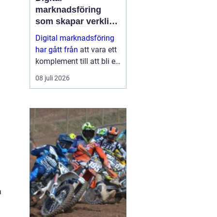
marknadsföring
som skapar verkliga
resultat
Digital marknadsföring
har gått från
att vara ett
komplement till att bli en
central del i hur företag
08 juli 2026
växer, bygger förtroende
och hittar nya k...
a