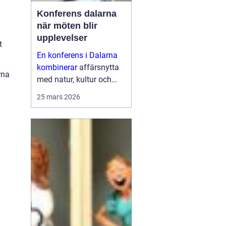
Konferens dalarna
när möten blir
upplevelser
t
En konferens i Dalarna
kombinerar
affärsnytta
rna
med natur, kultur och
lugn. Företag som söker
25 mars 2026
mer än bara ett
mötesrum väljer ofta
regionen för att skapa
fokus, sammanhållning
och ny energ...