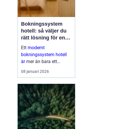
Bokningssystem
hotell: så väljer du
rätt lösning för en
modern
Ett
modernt
gästupplevelse
bokningssystem hotell
är
mer än bara ett
verktyg för att fylla rum.
08 januari 2026
För många anläggningar
är systemet navet i hela
verksamheten. När
bokni...