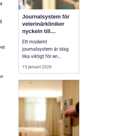
na
Journalsystem för
l
veterinärkliniker
nyckeln till
smidigare vardag
Ett modernt
och säkrare vård
Det
journalsystem är idag
lika viktigt för en
veterinärklinik som
15 januari 2026
röntgenutrustning och
av
operationssal. När vård,
kundkontakt och
administration samlas i
samma digitala flöde blir
arbetet både snabbare
och säkrare. För
djurägaren märks det
som...