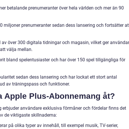
oner betalande prenumeranter över hela världen och mer än 90
40 miljoner prenumeranter sedan dess lansering och fortsätter at
d av över 300 digitala tidningar och magasin, vilket ger använda
 att välja mellan.
rit bland spelentusiaster och har över 150 spel tillgängliga för
ularitet sedan dess lansering och har lockat ett stort antal
d av träningspass och funktioner.
ika Apple Plus-Abonnemang åt?
 erbjuder användare exklusiva förmåner och fördelar finns det
v de viktigaste skillnaderna:
r på olika typer av innehåll, till exempel musik, TV-serier,