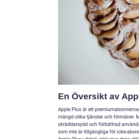
En Översikt av App
Apple Plus är ett premiumabonnemang
mängd olika tjänster och förmåner. 
skräddarsydd och förbättrad användar
som inte är tillgängliga för icke-abo