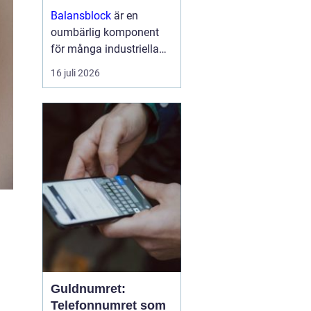
arbetsmiljö
Balansblock
är en
oumbärlig komponent
för många industriella
och hantverksrelaterade
16 juli 2026
miljöer. De hjälper till att
förbättra ergonomin,
minska...
n
Guldnumret:
Telefonnumret som