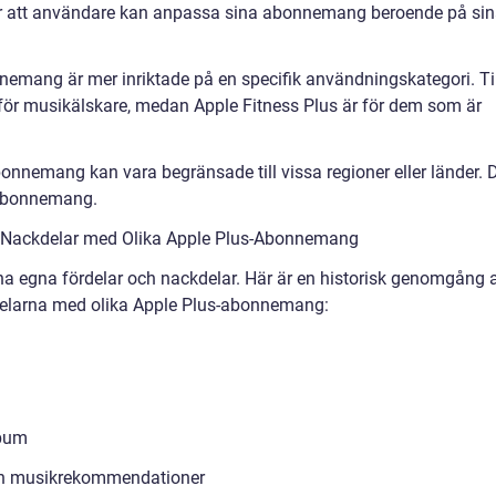
ebär att användare kan anpassa sina abonnemang beroende på si
mang är mer inriktade på en specifik användningskategori. Til
för musikälskare, medan Apple Fitness Plus är för dem som är
bonnemang kan vara begränsade till vissa regioner eller länder. 
v abonnemang.
h Nackdelar med Olika Apple Plus-Abonnemang
a egna fördelar och nackdelar. Här är en historisk genomgång 
kdelarna med olika Apple Plus-abonnemang:
lbum
och musikrekommendationer