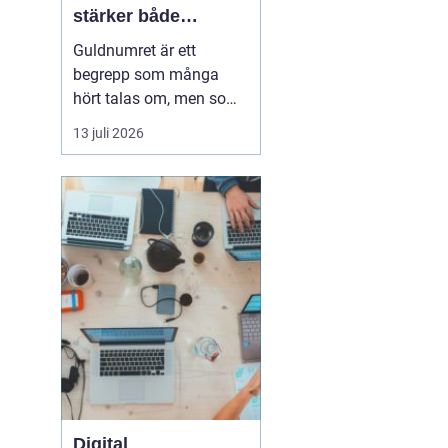
stärker både
varumärke och
Guldnumret är ett
vardag
begrepp som många
hört talas om, men som
färre har funderat
13 juli 2026
igenom strategiskt. Med
ett enkelt, minnesvärt
och ofta symmetriskt
telefonnummer kan
både företag och
privatpersoner göra
kommuni...
Digital