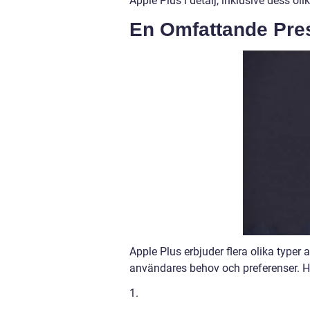
Apple Plus i detalj, inklusive dess oli
En Omfattande Pres
Apple Plus erbjuder flera olika type
användares behov och preferenser. 
1.