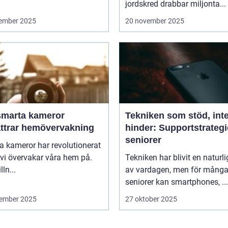
jordskred drabbar miljonta...
ember 2025
20 november 2025
smarta kameror
Tekniken som stöd, int
ättrar hemövervakning
hinder: Supportstrategi
seniorer
 kameror har revolutionerat
 vi övervakar våra hem på.
Tekniken har blivit en naturli
lln...
av vardagen, men för mång
seniorer kan smartphones, ...
ember 2025
27 oktober 2025