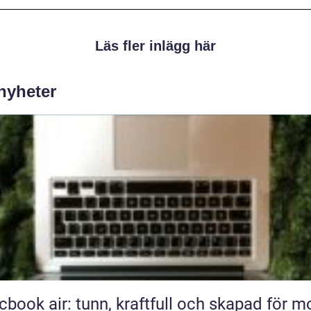
Läs fler inlägg här
 nyheter
book air: tunn, kraftfull och skapad för m