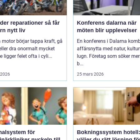
er reparationer så får
Konferens dalarna när
n nytt liv
möten blir upplevelser
 motor börjar tappa kraft, gå
En konferens i Dalarna komb
eller dra onormalt mycket
affärsnytta med natur, kultu
 ligger felet ofta i cyli...
lugn. Företag som söker mer
b...
i 2026
25 mars 2026
nalsystem för
Bokningssystem hotell:
kliniker nyckeln till
väljer du rätt lösning fö