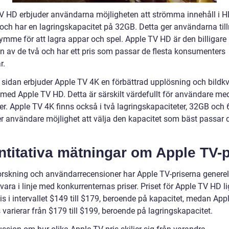
V HD erbjuder användarna möjligheten att strömma innehåll i H
 och har en lagringskapacitet på 32GB. Detta ger användarna till
ymme för att lagra appar och spel. Apple TV HD är den billigare
n av de två och har ett pris som passar de flesta konsumenters
r.
 sidan erbjuder Apple TV 4K en förbättrad upplösning och bildkv
 med Apple TV HD. Detta är särskilt värdefullt för användare med
er. Apple TV 4K finns också i två lagringskapaciteter, 32GB och
ger användare möjlighet att välja den kapacitet som bäst passar 
titativa mätningar om Apple TV-p
forskning och användarrecensioner har Apple TV-priserna generell
vara i linje med konkurrenternas priser. Priset för Apple TV HD l
is i intervallet $149 till $179, beroende på kapacitet, medan App
 varierar från $179 till $199, beroende på lagringskapacitet.