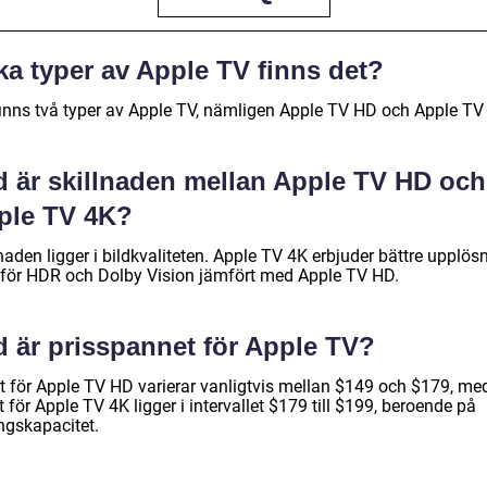
ka typer av Apple TV finns det?
finns två typer av Apple TV, nämligen Apple TV HD och Apple TV
d är skillnaden mellan Apple TV HD och
ple TV 4K?
naden ligger i bildkvaliteten. Apple TV 4K erbjuder bättre upplösn
 för HDR och Dolby Vision jämfört med Apple TV HD.
d är prisspannet för Apple TV?
et för Apple TV HD varierar vanligtvis mellan $149 och $179, m
t för Apple TV 4K ligger i intervallet $179 till $199, beroende på
ngskapacitet.