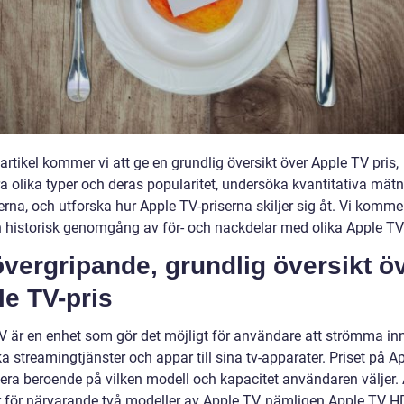
artikel kommer vi att ge en grundlig översikt över Apple TV pris,
ra olika typer och deras popularitet, undersöka kvantitativa mät
erna, och utforska hur Apple TV-priserna skiljer sig åt. Vi komm
en historisk genomgång av för- och nackdelar med olika Apple TV-
vergripande, grundlig översikt ö
e TV-pris
V är en enhet som gör det möjligt för användare att strömma in
ka streamingtjänster och appar till sina tv-apparater. Priset på A
iera beroende på vilken modell och kapacitet användaren väljer.
r för närvarande två modeller av Apple TV, nämligen Apple TV H