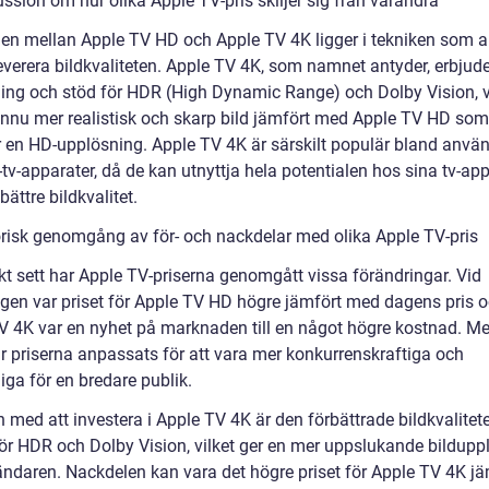
ssion om hur olika Apple TV-pris skiljer sig från varandra
den mellan Apple TV HD och Apple TV 4K ligger i tekniken som 
leverera bildkvaliteten. Apple TV 4K, som namnet antyder, erbjud
ing och stöd för HDR (High Dynamic Range) och Dolby Vision, v
ännu mer realistisk och skarp bild jämfört med Apple TV HD som
r en HD-upplösning. Apple TV 4K är särskilt populär bland anvä
v-apparater, då de kan utnyttja hela potentialen hos sina tv-app
ättre bildkvalitet.
orisk genomgång av för- och nackdelar med olika Apple TV-pris
kt sett har Apple TV-priserna genomgått vissa förändringar. Vid
ngen var priset för Apple TV HD högre jämfört med dagens pris 
V 4K var en nyhet på marknaden till en något högre kostnad. 
ar priserna anpassats för att vara mer konkurrenskraftiga och
liga för en bredare publik.
 med att investera i Apple TV 4K är den förbättrade bildkvalitet
för HDR och Dolby Vision, vilket ger en mer uppslukande bildupp
ändaren. Nackdelen kan vara det högre priset för Apple TV 4K jä