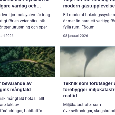
igare vardag och
modern gästupplevelse
are vård
dernt journalsystem är idag
Ett modernt bokningssystem 
ktigt för en veterinärklinik
är mer än bara ett verktyg för
ntgenutrustning och oper...
fylla rum. F&oum...
uari 2026
08 januari 2026
r bevarande av
Teknik som förutsäger 
ogisk mångfald
förebygger miljökatastro
realtid
isk mångfald hotas i allt
are takt av
Miljökatastrofer som
förändringar, habitatför...
översvämningar, skogsbränd