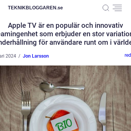
TEKNIKBLOGGAREN.
se
Apple TV är en populär och innovativ
eamingenhet som erbjuder en stor variatio
nderhållning för användare runt om i värld
red
ari 2024
Jon Larsson