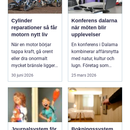
Cylinder
Konferens dalarna
reparationer så får
när möten blir
motorn nytt liv
upplevelser
När en motor börjar
En konferens i Dalarna
tappa kraft, gå orent
kombinerar affärsnytta
eller dra onormalt
med natur, kultur och
mycket bränsle ligger
lugn. Företag som
felet ofta i cyli...
söker mer än b...
30 juni 2026
25 mars 2026
Journalsystem för
Bokningssystem