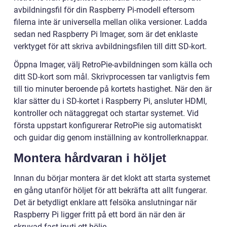
avbildningsfil för din Raspberry Pi-modell eftersom
filerna inte är universella mellan olika versioner. Ladda
sedan ned Raspberry Pi Imager, som är det enklaste
verktyget för att skriva avbildningsfilen till ditt SD-kort.
Öppna Imager, välj RetroPie-avbildningen som källa och
ditt SD-kort som mål. Skrivprocessen tar vanligtvis fem
till tio minuter beroende på kortets hastighet. När den är
klar sätter du i SD-kortet i Raspberry Pi, ansluter HDMI,
kontroller och nätaggregat och startar systemet. Vid
första uppstart konfigurerar RetroPie sig automatiskt
och guidar dig genom inställning av kontrollerknappar.
Montera hårdvaran i höljet
Innan du börjar montera är det klokt att starta systemet
en gång utanför höljet för att bekräfta att allt fungerar.
Det är betydligt enklare att felsöka anslutningar när
Raspberry Pi ligger fritt på ett bord än när den är
skruvad fast inuti ett hölje.