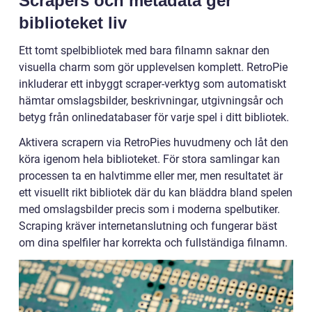
Scrapers och metadata ger
biblioteket liv
Ett tomt spelbibliotek med bara filnamn saknar den
visuella charm som gör upplevelsen komplett. RetroPie
inkluderar ett inbyggt scraper-verktyg som automatiskt
hämtar omslagsbilder, beskrivningar, utgivningsår och
betyg från onlinedatabaser för varje spel i ditt bibliotek.
Aktivera scrapern via RetroPies huvudmeny och låt den
köra igenom hela biblioteket. För stora samlingar kan
processen ta en halvtimme eller mer, men resultatet är
ett visuellt rikt bibliotek där du kan bläddra bland spelen
med omslagsbilder precis som i moderna spelbutiker.
Scraping kräver internetanslutning och fungerar bäst
om dina spelfiler har korrekta och fullständiga filnamn.