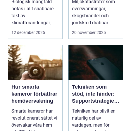
Biologisk mångfald
Miljökatastrofer som
realtid
hotas i allt snabbare
översvämningar,
takt av
skogsbränder och
klimatförändringar,
jordskred drabbar
habitatför...
miljonta...
12 december 2025
20 november 2025
Hur smarta
Tekniken som
kameror förbättrar
stöd, inte hinder:
hemövervakning
Supportstrategier
för seniorer
Smarta kameror har
Tekniken har blivit en
revolutionerat sättet vi
naturlig del av
övervakar våra hem
vardagen, men för