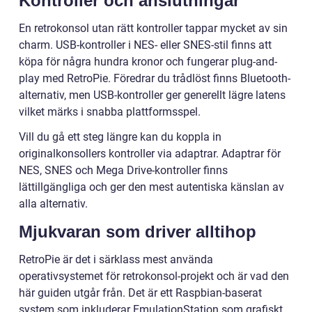
Kontroller och anslutningar
En retrokonsol utan rätt kontroller tappar mycket av sin
charm. USB-kontroller i NES- eller SNES-stil finns att
köpa för några hundra kronor och fungerar plug-and-
play med RetroPie. Föredrar du trådlöst finns Bluetooth-
alternativ, men USB-kontroller ger generellt lägre latens
vilket märks i snabba plattformsspel.
Vill du gå ett steg längre kan du koppla in
originalkonsollers kontroller via adaptrar. Adaptrar för
NES, SNES och Mega Drive-kontroller finns
lättillgängliga och ger den mest autentiska känslan av
alla alternativ.
Mjukvaran som driver alltihop
RetroPie är det i särklass mest använda
operativsystemet för retrokonsol-projekt och är vad den
här guiden utgår från. Det är ett Raspbian-baserat
system som inkluderar EmulationStation som grafiskt