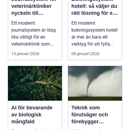
veterinärkliniker
hotell: så väljer du
nyckeln till
rätt lösning för en
smidigare vardag
modern
Ett modernt
Ett modernt
och säkrare vård
gästupplevelse
journalsystem är idag
bokningssystem hotell
lika viktigt för en
är mer än bara ett
veterinärklinik som
verktyg för att fylla
röntgenutrustning och
rum. F&oum...
15 januari 2026
08 januari 2026
oper...
AI för bevarande
Teknik som
av biologisk
förutsäger och
mångfald
förebygger
miljökatastrofer i