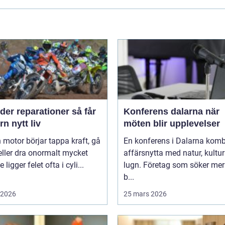
er reparationer så får
Konferens dalarna när
n nytt liv
möten blir upplevelser
 motor börjar tappa kraft, gå
En konferens i Dalarna komb
eller dra onormalt mycket
affärsnytta med natur, kultu
 ligger felet ofta i cyli...
lugn. Företag som söker mer
b...
i 2026
25 mars 2026