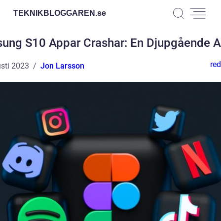
TEKNIKBLOGGAREN.
se
ung S10 Appar Crashar: En Djupgående A
red
sti 2023
Jon Larsson