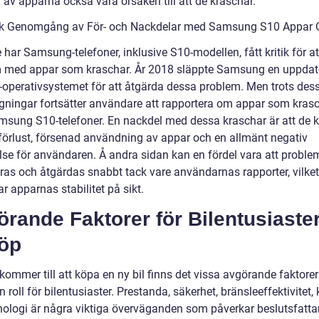
 av apparna också vara orsaken till att de kraschar.
sk Genomgång av För- och Nackdelar med Samsung S10 Appar 
 har Samsung-telefoner, inklusive S10-modellen, fått kritik för at
 med appar som kraschar. År 2018 släppte Samsung en uppdat
-operativsystemet för att åtgärda dessa problem. Men trots des
gningar fortsätter användare att rapportera om appar som kras
msung S10-telefoner. En nackdel med dessa kraschar är att de 
taförlust, försenad användning av appar och en allmänt negativ
lse för användaren. Å andra sidan kan en fördel vara att probl
eras och åtgärdas snabbt tack vare användarnas rapporter, vilket
ar apparnas stabilitet på sikt.
rande Faktorer för Bilentusiaster
köp
kommer till att köpa en ny bil finns det vissa avgörande faktore
n roll för bilentusiaster. Prestanda, säkerhet, bränsleeffektivitet,
nologi är några viktiga överväganden som påverkar beslutsfatta