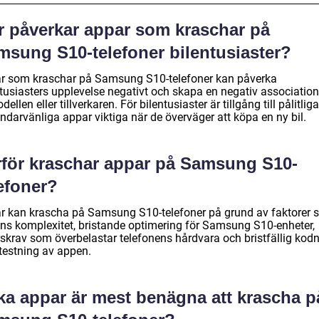
r påverkar appar som kraschar på
msung S10-telefoner bilentusiaster?
r som kraschar på Samsung S10-telefoner kan påverka
ntusiasters upplevelse negativt och skapa en negativ associatio
dellen eller tillverkaren. För bilentusiaster är tillgång till pålitlig
ndarvänliga appar viktiga när de överväger att köpa en ny bil.
rför kraschar appar på Samsung S10-
efoner?
r kan krascha på Samsung S10-telefoner på grund av faktorer
ns komplexitet, bristande optimering för Samsung S10-enheter,
rskrav som överbelastar telefonens hårdvara och bristfällig kod
 testning av appen.
lka appar är mest benägna att krascha p