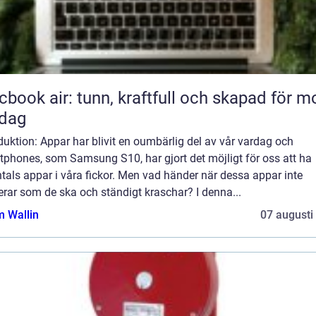
book air: tunn, kraftfull och skapad för m
rdag
duktion: Appar har blivit en oumbärlig del av vår vardag och
tphones, som Samsung S10, har gjort det möjligt för oss att ha
tals appar i våra fickor. Men vad händer när dessa appar inte
rar som de ska och ständigt kraschar? I denna...
 Wallin
07 augusti