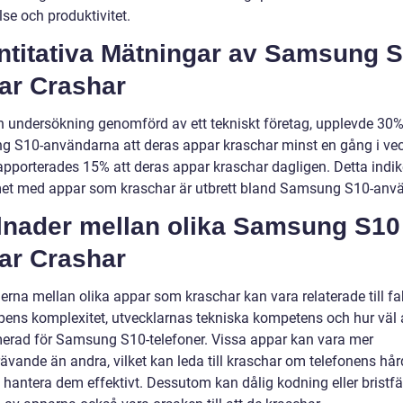
se och produktivitet.
ntitativa Mätningar av Samsung 
ar Crashar
en undersökning genomförd av ett tekniskt företag, upplevde 30
 S10-användarna att deras appar kraschar minst en gång i ve
apporterades 15% att deras appar kraschar dagligen. Detta indike
et med appar som kraschar är utbrett bland Samsung S10-anv
llnader mellan olika Samsung S10
ar Crashar
erna mellan olika appar som kraschar kan vara relaterade till fa
ens komplexitet, utvecklarnas tekniska kompetens och hur väl
merad för Samsung S10-telefoner. Vissa appar kan vara mer
rävande än andra, vilket kan leda till kraschar om telefonens hå
 hantera dem effektivt. Dessutom kan dålig kodning eller bristfä