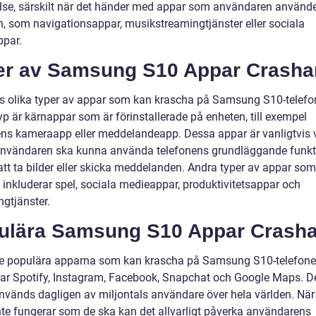
lse, särskilt när det händer med appar som användaren använd
n, som navigationsappar, musikstreamingtjänster eller sociala
par.
er av Samsung S10 Appar Crasha
ns olika typer av appar som kan krascha på Samsung S10-telefo
yp är kärnappar som är förinstallerade på enheten, till exempel
ens kameraapp eller meddelandeapp. Dessa appar är vanligtvis v
 användaren ska kunna använda telefonens grundläggande funkti
tt ta bilder eller skicka meddelanden. Andra typer av appar so
 inkluderar spel, sociala medieappar, produktivitetsappar och
ngtjänster.
ulära Samsung S10 Appar Crasha
e populära apparna som kan krascha på Samsung S10-telefone
rar Spotify, Instagram, Facebook, Snapchat och Google Maps. 
nvänds dagligen av miljontals användare över hela världen. Nä
nte fungerar som de ska kan det allvarligt påverka användarens