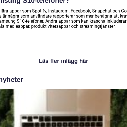
msung S10-telefoner?
lära appar som Spotify, Instagram, Facebook, Snapchat och Go
 är några som användare rapporterar som mer benägna att kr
amsung S10-telefoner. Andra appar som kan krascha inkluderar 
ala medieappar, produktivitetsappar och streamingtjänster.
Läs fler inlägg här
 nyheter