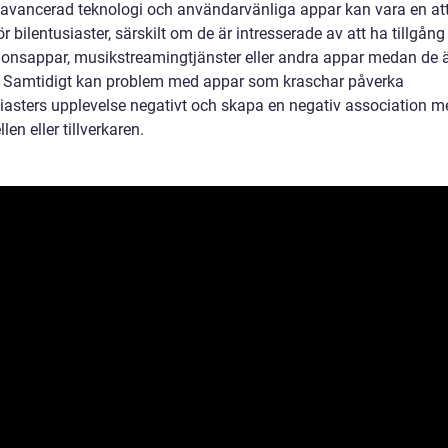
 avancerad teknologi och användarvänliga appar kan vara en att
ör bilentusiaster, särskilt om de är intresserade av att ha tillgång t
ionsappar, musikstreamingtjänster eller andra appar medan de ä
. Samtidigt kan problem med appar som kraschar påverka
siasters upplevelse negativt och skapa en negativ association m
len eller tillverkaren.