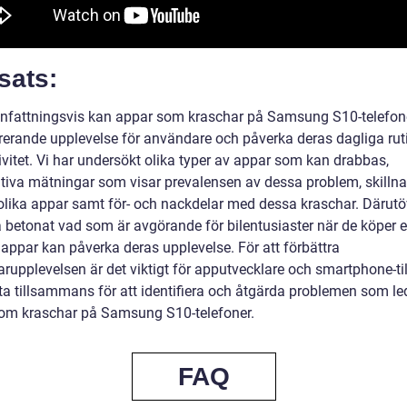
sats:
attningsvis kan appar som kraschar på Samsung S10-telefon
trerande upplevelse för användare och påverka deras dagliga rut
ivitet. Vi har undersökt olika typer av appar som kan drabbas,
ativa mätningar som visar prevalensen av dessa problem, skilln
olika appar samt för- och nackdelar med dessa kraschar. Därutö
å betonat vad som är avgörande för bilentusiaster när de köper e
 appar kan påverka deras upplevelse. För att förbättra
rupplevelsen är det viktigt för apputvecklare och smartphone-til
ta tillsammans för att identifiera och åtgärda problemen som lede
om kraschar på Samsung S10-telefoner.
FAQ