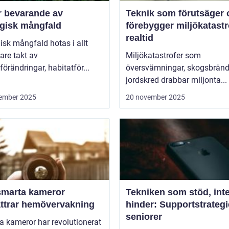
r bevarande av
Teknik som förutsäger 
ogisk mångfald
förebygger miljökatastro
realtid
isk mångfald hotas i allt
are takt av
Miljökatastrofer som
förändringar, habitatför...
översvämningar, skogsbränd
jordskred drabbar miljonta...
ember 2025
20 november 2025
smarta kameror
Tekniken som stöd, int
ättrar hemövervakning
hinder: Supportstrategi
seniorer
 kameror har revolutionerat