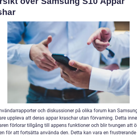
rsikt över Samsung S10 Appar
shar
användarrapporter och diskussioner på olika forum kan Samsun
re uppleva att deras appar kraschar utan förvarning. Detta inne
en förlorar tillgång till appens funktioner och blir tvungen att
n för att fortsätta använda den. Detta kan vara en frustrerande