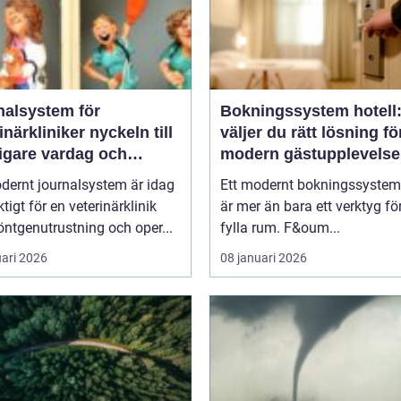
nalsystem för
Bokningssystem hotell:
kliniker nyckeln till
väljer du rätt lösning fö
igare vardag och
modern gästupplevelse
are vård
dernt journalsystem är idag
Ett modernt bokningssystem 
ktigt för en veterinärklinik
är mer än bara ett verktyg för
ntgenutrustning och oper...
fylla rum. F&oum...
uari 2026
08 januari 2026