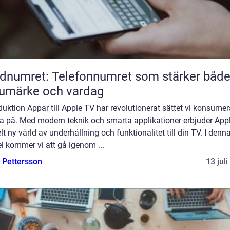
dnumret: Telefonnumret som stärker båd
umärke och vardag
duktion Appar till Apple TV har revolutionerat sättet vi konsumer
a på. Med modern teknik och smarta applikationer erbjuder App
lt ny värld av underhållning och funktionalitet till din TV. I denn
el kommer vi att gå igenom ...
e Pettersson
13 jul