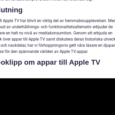
lutning
ll Apple TV har blivit en viktig del av hemmabioupplevelsen. Med
bud av underhållnings- och funktionalitetsalternativ erbjuder de
re en helt ny nivå av mediakonsumtion. Genom att erbjuda en
k över appar till Apple TV samt diskutera deras historiska utvec
 och nackdelar, har vi förhoppningsvis gett våra läsare en djupa
lse för den spännande världen av Apple TV-appar.
oklipp om appar till Apple TV