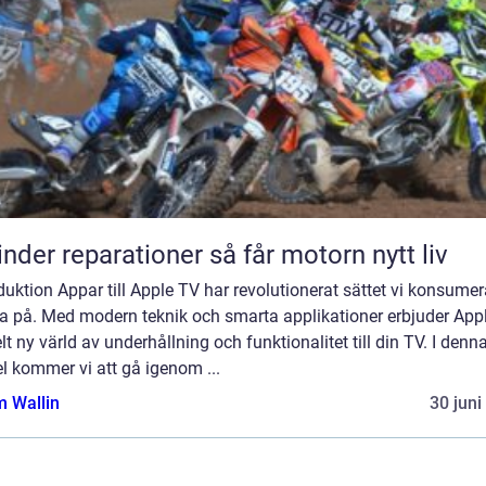
Cylinder reparationer så får motorn nytt liv
duktion Appar till Apple TV har revolutionerat sättet vi konsumer
a på. Med modern teknik och smarta applikationer erbjuder App
lt ny värld av underhållning och funktionalitet till din TV. I denn
el kommer vi att gå igenom ...
 Wallin
30 juni