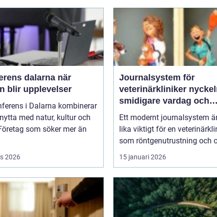
rens dalarna när
Journalsystem för
 blir upplevelser
veterinärkliniker nyckeln till
smidigare vardag och
nferens i Dalarna kombinerar
säkrare vård
nytta med natur, kultur och
Ett modernt journalsystem ä
 Företag som söker mer än
lika viktigt för en veterinärkli
som röntgenutrustning och op
s 2026
15 januari 2026