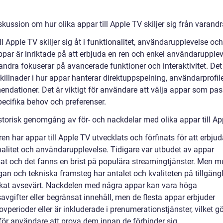
skussion om hur olika appar till Apple TV skiljer sig från varand
ll Apple TV skiljer sig åt i funktionalitet, användarupplevelse oc
ppar är inriktade på att erbjuda en ren och enkel användarupplev
ndra fokuserar på avancerade funktioner och interaktivitet. Det
killnader i hur appar hanterar direktuppspelning, användarprofil
ndationer. Det är viktigt för användare att välja appar som pas
pecifika behov och preferenser.
istorisk genomgång av för- och nackdelar med olika appar till A
en har appar till Apple TV utvecklats och förfinats för att erbjud
nalitet och användarupplevelse. Tidigare var utbudet av appar
at och det fanns en brist på populära streamingtjänster. Men 
gan och tekniska framsteg har antalet och kvaliteten på tillgäng
kat avsevärt. Nackdelen med några appar kan vara höga
vgifter eller begränsat innehåll, men de flesta appar erbjuder
ovperioder eller är inkluderade i prenumerationstjänster, vilket gö
 för användare att prova dem innan de förbinder sig.