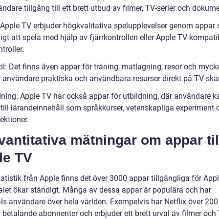
ndare tillgång till ett brett utbud av filmer, TV-serier och dokume
: Apple TV erbjuder högkvalitativa spelupplevelser genom appar
igt att spela med hjälp av fjärrkontrollen eller Apple TV-kompati
roller.
til: Det finns även appar för träning, matlagning, resor och myck
 användare praktiska och användbara resurser direkt på TV-sk
ldning: Apple TV har också appar för utbildning, där användare k
 till lärandeinnehåll som språkkurser, vetenskapliga experiment 
lektioner.
vantitativa mätningar om appar til
le TV
tatistik från Apple finns det över 3000 appar tillgängliga för App
alet ökar ständigt. Många av dessa appar är populära och har
als användare över hela världen. Exempelvis har Netflix över 200
 betalande abonnenter och erbjuder ett brett urval av filmer och