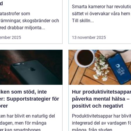
id
Smarta kameror har revoluti
katastrofer som
sättet vi övervakar våra hem
vämningar, skogsbränder och
Till skilln...
red drabbar miljonta...
ember 2025
13 november 2025
iken som stöd, inte
Hur produktivitetsappa
r: Supportstrategier för
påverka mental hälsa –
orer
positivt och negativt
en har blivit en naturlig del
Produktivitetsappar har blivi
rdagen, men för många
integrerad del av vardagen f
er kan smartphones, ...
många, från studen...