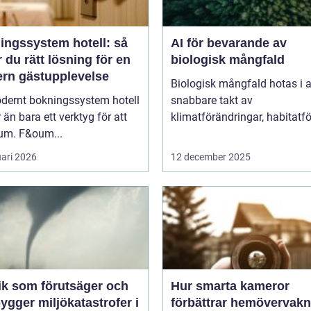
ingssystem hotell: så
AI för bevarande av
r du rätt lösning för en
biologisk mångfald
rn gästupplevelse
Biologisk mångfald hotas i a
odernt bokningssystem hotell
snabbare takt av
 än bara ett verktyg för att
klimatförändringar, habitatför
rum. F&oum...
uari 2026
12 december 2025
ik som förutsäger och
Hur smarta kameror
ygger miljökatastrofer i
förbättrar hemövervakn