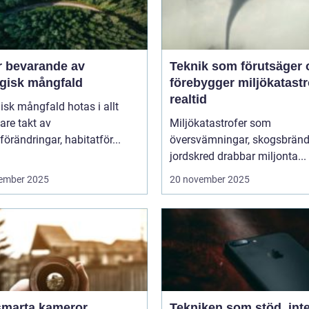
r bevarande av
Teknik som förutsäger 
ogisk mångfald
förebygger miljökatastro
realtid
isk mångfald hotas i allt
are takt av
Miljökatastrofer som
förändringar, habitatför...
översvämningar, skogsbränd
jordskred drabbar miljonta...
ember 2025
20 november 2025
smarta kameror
Tekniken som stöd, int