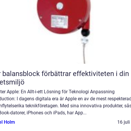
 balansblock förbättrar effektiviteten i din
etsmiljö
er Apple: En Allt-i-ett Lösning för Teknologi Anpassning
duction: I dagens digitala era är Apple en av de mest respektera
nflytelserika teknikföretagen. Med sina innovativa produkter, s
ook-datorer, iPhones och iPads, har App...
el Holm
16 jul