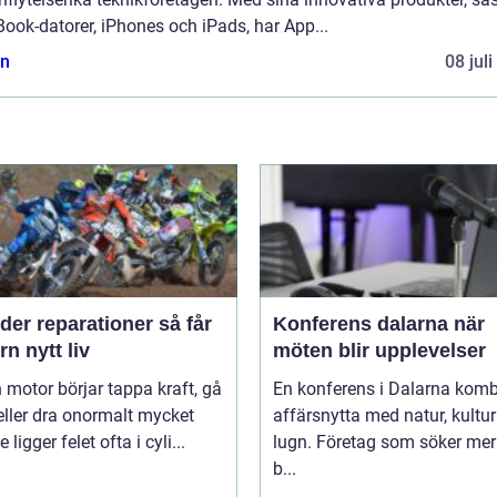
ook-datorer, iPhones och iPads, har App...
n
08 jul
er reparationer så får
Konferens dalarna när
n nytt liv
möten blir upplevelser
 motor börjar tappa kraft, gå
En konferens i Dalarna komb
eller dra onormalt mycket
affärsnytta med natur, kultu
 ligger felet ofta i cyli...
lugn. Företag som söker mer
b...