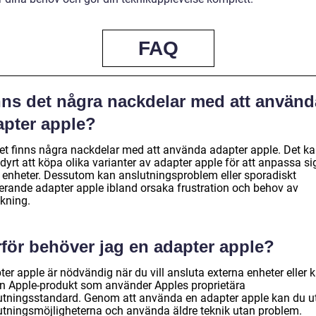
FAQ
nns det några nackdelar med att använd
apter apple?
det finns några nackdelar med att använda adapter apple. Det k
dyrt att köpa olika varianter av adapter apple för att anpassa sig 
a enheter. Dessutom kan anslutningsproblem eller sporadiskt
erande adapter apple ibland orsaka frustration och behov av
ökning.
rför behöver jag en adapter apple?
er apple är nödvändig när du vill ansluta externa enheter eller 
 din Apple-produkt som använder Apples proprietära
utningsstandard. Genom att använda en adapter apple kan du u
utningsmöjligheterna och använda äldre teknik utan problem.