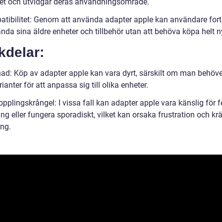
litet och utvidgar deras användningsområde.
atibilitet: Genom att använda adapter apple kan användare fort
nda sina äldre enheter och tillbehör utan att behöva köpa helt n
kdelar:
nad: Köp av adapter apple kan vara dyrt, särskilt om man behöver
rianter för att anpassa sig till olika enheter.
pplingskrångel: I vissa fall kan adapter apple vara känslig för f
ng eller fungera sporadiskt, vilket kan orsaka frustration och kr
ing.