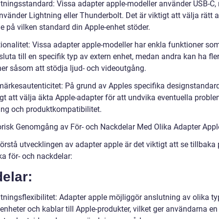
utningsstandard: Vissa adapter apple-modeller använder USB-C
vänder Lightning eller Thunderbolt. Det är viktigt att välja rätt 
e på vilken standard din Apple-enhet stöder.
ionalitet: Vissa adapter apple-modeller har enkla funktioner som
luta till en specifik typ av extern enhet, medan andra kan ha fle
ner såsom att stödja ljud- och videoutgång.
märkesautenticitet: På grund av Apples specifika designstandard
igt att välja äkta Apple-adapter för att undvika eventuella prob
ing och produktkompatibilitet.
orisk Genomgång av För- och Nackdelar Med Olika Adapter Appl
förstå utvecklingen av adapter apple är det viktigt att se tillbaka
ka för- och nackdelar:
elar:
tningsflexibilitet: Adapter apple möjliggör anslutning av olika ty
enheter och kablar till Apple-produkter, vilket ger användarna en