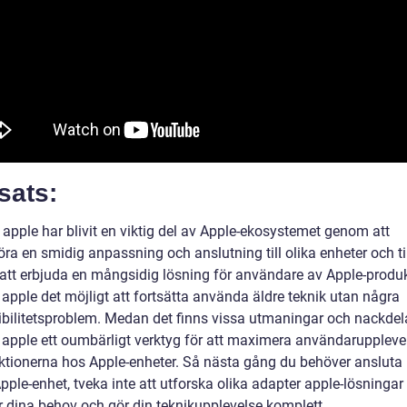
sats:
 apple har blivit en viktig del av Apple-ekosystemet genom att
ra en smidig anpassning och anslutning till olika enheter och ti
tt erbjuda en mångsidig lösning för användare av Apple-produk
apple det möjligt att fortsätta använda äldre teknik utan några
bilitetsproblem. Medan det finns vissa utmaningar och nackdela
 apple ett oumbärligt verktyg för att maximera användaruppleve
ktionerna hos Apple-enheter. Så nästa gång du behöver ansluta
 Apple-enhet, tveka inte att utforska olika adapter apple-lösninga
 dina behov och gör din teknikupplevelse komplett.