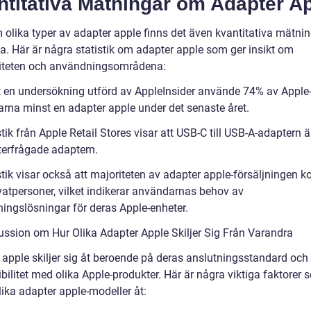
ntitativa Mätningar om Adapter A
 olika typer av adapter apple finns det även kvantitativa mätnin
a. Här är några statistik om adapter apple som ger insikt om
iteten och användningsområdena:
gt en undersökning utförd av AppleInsider använde 74% av Apple
rna minst en adapter apple under det senaste året.
stik från Apple Retail Stores visar att USB-C till USB-A-adaptern 
terfrågade adaptern.
istik visar också att majoriteten av adapter apple-försäljningen
ivatpersoner, vilket indikerar användarnas behov av
ingslösningar för deras Apple-enheter.
ussion om Hur Olika Adapter Apple Skiljer Sig Från Varandra
 apple skiljer sig åt beroende på deras anslutningsstandard och
ilitet med olika Apple-produkter. Här är några viktiga faktorer 
olika adapter apple-modeller åt: