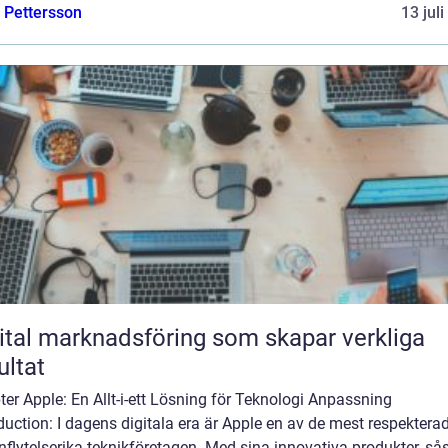
e Pettersson
13 jul
ital marknadsföring som skapar verkliga
ultat
er Apple: En Allt-i-ett Lösning för Teknologi Anpassning
duction: I dagens digitala era är Apple en av de mest respektera
nflytelserika teknikföretagen. Med sina innovativa produkter, s