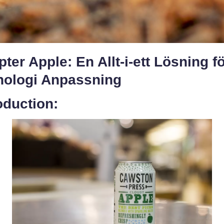
ter Apple: En Allt-i-ett Lösning f
nologi Anpassning
oduction: