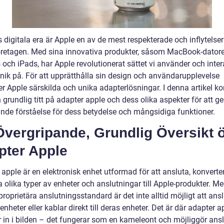
 digitala era är Apple en av de mest respekterade och inflytelser
öretagen. Med sina innovativa produkter, såsom MacBook-datore
och iPads, har Apple revolutionerat sättet vi använder och inter
nik på. För att upprätthålla sin design och användarupplevelse
r Apple särskilda och unika adapterlösningar. I denna artikel k
n grundlig titt på adapter apple och dess olika aspekter för att ge
nde förståelse för dess betydelse och mångsidiga funktioner.
Övergripande, Grundlig Översikt 
pter Apple
apple är en elektronisk enhet utformad för att ansluta, konverte
 olika typer av enheter och anslutningar till Apple-produkter. M
proprietära anslutningsstandard är det inte alltid möjligt att ans
enheter eller kablar direkt till deras enheter. Det är där adapter a
in i bilden – det fungerar som en kameleont och möjliggör ans