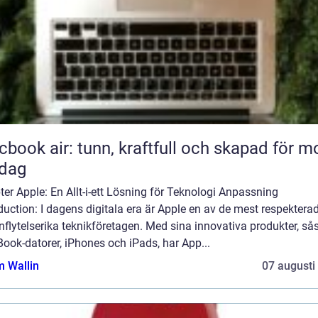
book air: tunn, kraftfull och skapad för m
rdag
er Apple: En Allt-i-ett Lösning för Teknologi Anpassning
duction: I dagens digitala era är Apple en av de mest respektera
nflytelserika teknikföretagen. Med sina innovativa produkter, s
ook-datorer, iPhones och iPads, har App...
 Wallin
07 augusti