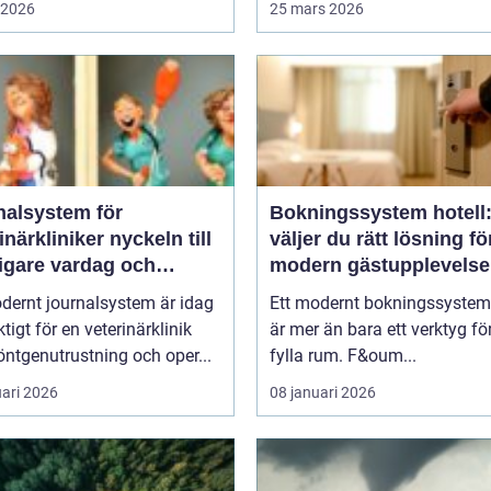
i 2026
25 mars 2026
nalsystem för
Bokningssystem hotell:
kliniker nyckeln till
väljer du rätt lösning fö
igare vardag och
modern gästupplevelse
are vård
dernt journalsystem är idag
Ett modernt bokningssystem 
ktigt för en veterinärklinik
är mer än bara ett verktyg för
ntgenutrustning och oper...
fylla rum. F&oum...
uari 2026
08 januari 2026