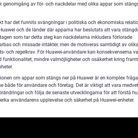
sk genomgång av för- och nackdelar med olika appar som stäng
kt har det funnits svängningar i politiska och ekonomiska relati
Huawei och de länder där apparna har beslutats att vara stängda
etagen som tar detta steg kan nackdelarna inkludera förlorade
rbas och missade intäkter, men de motiveras samtidigt av olik
ts- och regelkrav. För Huawei-användare kan konsekvenserna va
 funktionalitet, mindre valmöjligheter och osäkerhet kring framt
heter.
ionen om appar som stängs ner på Huawei är en komplex fråg
se både för användare och företag. Det är viktigt att vara medv
rändringar och följa de senaste utvecklingarna för att förstå hu
erka användarens upplevelse och säkerhet på Huawei-enheter.