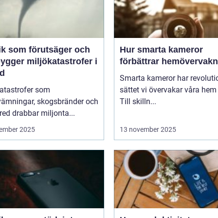
ik som förutsäger och
Hur smarta kameror
ygger miljökatastrofer i
förbättrar hemövervakn
id
Smarta kameror har revoluti
katastrofer som
sättet vi övervakar våra hem
vämningar, skogsbränder och
Till skilln...
red drabbar miljonta...
ember 2025
13 november 2025