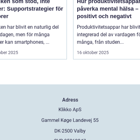
iken som stöd, inte
Hur produktivitetsappa
r: Supportstrategier för
påverka mental hälsa –
orer
positivt och negativt
en har blivit en naturlig del
Produktivitetsappar har blivi
rdagen, men för många
integrerad del av vardagen f
er kan smartphones, ...
många, från studen...
ober 2025
16 oktober 2025
Adress