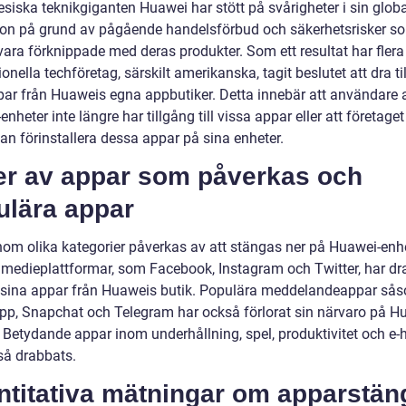
esiska teknikgiganten Huawei har stött på svårigheter i sin glob
on på grund av pågående handelsförbud och säkerhetsrisker s
vara förknippade med deras produkter. Som ett resultat har flera
ionella techföretag, särskilt amerikanska, tagit beslutet att dra t
par från Huaweis egna appbutiker. Detta innebär att användare 
nheter inte längre har tillgång till vissa appar eller att företaget
an förinstallera dessa appar på sina enheter.
er av appar som påverkas och
ulära appar
nom olika kategorier påverkas av att stängas ner på Huawei-enhe
 medieplattformar, som Facebook, Instagram och Twitter, har dr
a sina appar från Huaweis butik. Populära meddelandeappar så
p, Snapchat och Telegram har också förlorat sin närvaro på H
. Betydande appar inom underhållning, spel, produktivitet och e-
så drabbats.
ntitativa mätningar om apparstän