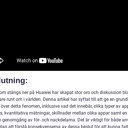
utning:
om stängs ner på Huawei har skapat stor oro och diskussion bl
e runt om i världen. Denna artikel har syftat till att ge en grund
 över detta fenomen, inklusive vad det innebär, olika typer av a
s, kvantitativa mätningar, skillnader mellan olika appar samt en
sk genomgång av för- och nackdelarna. Det är viktigt för både a
etag att förstå konsekvenserna av dessa beslut för att kunna fat