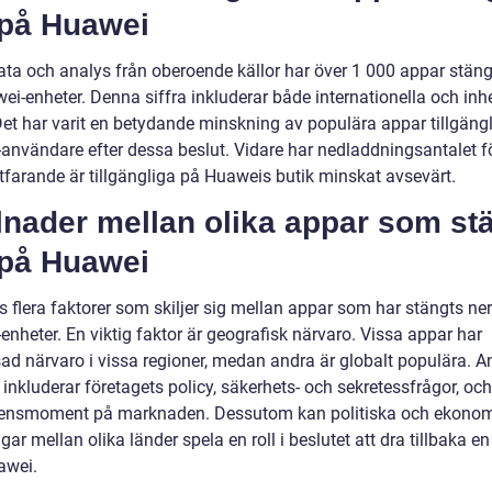
 på Huawei
data och analys från oberoende källor har över 1 000 appar stäng
ei-enheter. Denna siffra inkluderar både internationella och in
Det har varit en betydande minskning av populära appar tillgängl
användare efter dessa beslut. Vidare har nedladdningsantalet f
tfarande är tillgängliga på Huaweis butik minskat avsevärt.
lnader mellan olika appar som st
 på Huawei
s flera faktorer som skiljer sig mellan appar som har stängts ne
nheter. En viktig faktor är geografisk närvaro. Vissa appar har
ad närvaro i vissa regioner, medan andra är globalt populära. A
 inkluderar företagets policy, säkerhets- och sekretessfrågor, och
ensmoment på marknaden. Dessutom kan politiska och ekono
ar mellan olika länder spela en roll i beslutet att dra tillbaka e
awei.