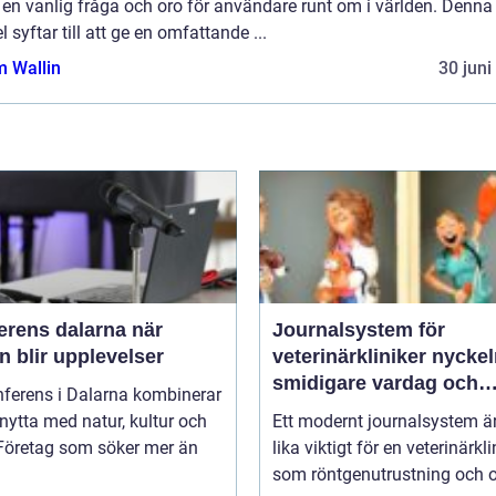
t en vanlig fråga och oro för användare runt om i världen. Denna
el syftar till att ge en omfattande ...
 Wallin
30 juni
rens dalarna när
Journalsystem för
 blir upplevelser
veterinärkliniker nyckeln till
smidigare vardag och
nferens i Dalarna kombinerar
säkrare vård
nytta med natur, kultur och
Ett modernt journalsystem ä
 Företag som söker mer än
lika viktigt för en veterinärkli
som röntgenutrustning och op