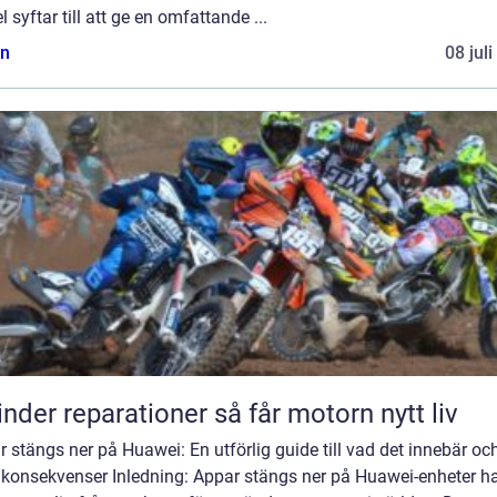
el syftar till att ge en omfattande ...
n
08 jul
Cylinder reparationer så får motorn nytt liv
 stängs ner på Huawei: En utförlig guide till vad det innebär oc
 konsekvenser Inledning: Appar stängs ner på Huawei-enheter h