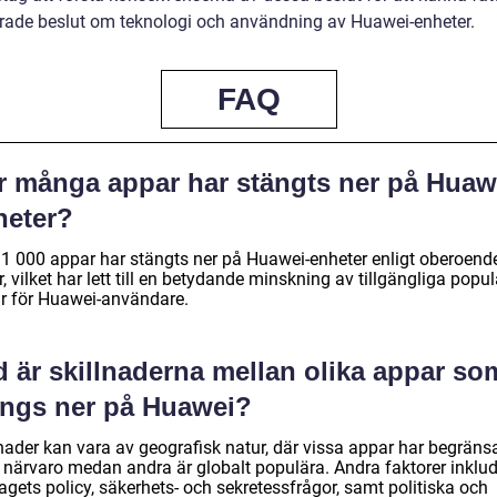
rade beslut om teknologi och användning av Huawei-enheter.
FAQ
r många appar har stängts ner på Huaw
heter?
 1 000 appar har stängts ner på Huawei-enheter enligt oberoend
r, vilket har lett till en betydande minskning av tillgängliga popu
r för Huawei-användare.
d är skillnaderna mellan olika appar so
ängs ner på Huawei?
lnader kan vara av geografisk natur, där vissa appar har begräns
l närvaro medan andra är globalt populära. Andra faktorer inklud
agets policy, säkerhets- och sekretessfrågor, samt politiska och