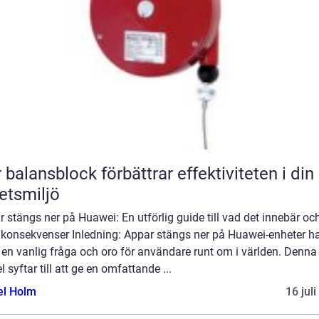
 balansblock förbättrar effektiviteten i din
etsmiljö
 stängs ner på Huawei: En utförlig guide till vad det innebär oc
 konsekvenser Inledning: Appar stängs ner på Huawei-enheter h
t en vanlig fråga och oro för användare runt om i världen. Denna
el syftar till att ge en omfattande ...
el Holm
16 jul