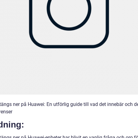
ängs ner på Huawei: En utförlig guide till vad det innebär och d
enser
dning:
ängs ner på Huawei-enheter har blivit en vanlig fråga och oro fö