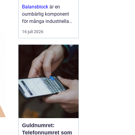
arbetsmiljö
Balansblock
är en
oumbärlig komponent
för många industriella
och hantverksrelaterade
16 juli 2026
miljöer. De hjälper till att
förbättra ergonomin,
minska...
Guldnumret:
Telefonnumret som