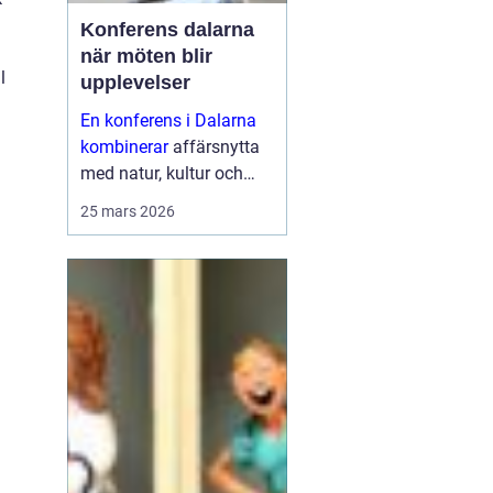
Konferens dalarna
när möten blir
l
upplevelser
En konferens i Dalarna
kombinerar
affärsnytta
med natur, kultur och
lugn. Företag som söker
25 mars 2026
mer än bara ett
mötesrum väljer ofta
regionen för att skapa
fokus, sammanhållning
och ny energ...