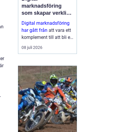
marknadsföring
som skapar verkliga
resultat
Digital marknadsföring
an
har gått från
att vara ett
komplement till att bli en
central del i hur företag
08 juli 2026
växer, bygger förtroende
och hittar nya k...
er
är
r