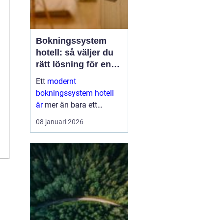
Bokningssystem
hotell: så väljer du
rätt lösning för en
modern
Ett
modernt
gästupplevelse
bokningssystem hotell
är
mer än bara ett
verktyg för att fylla rum.
08 januari 2026
För många anläggningar
är systemet navet i hela
verksamheten. När
bokni...