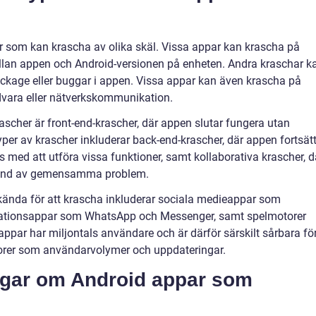
ar som kan krascha av olika skäl. Vissa appar kan krascha på
ellan appen och Android-versionen på enheten. Andra kraschar k
äckage eller buggar i appen. Vissa appar kan även krascha på
vara eller nätverkskommunikation.
ascher är front-end-krascher, där appen slutar fungera utan
per av krascher inkluderar back-end-krascher, där appen fortsätt
 med att utföra vissa funktioner, samt kollaborativa krascher, d
grund av gemensamma problem.
kända för att krascha inkluderar sociala medieappar som
tionsappar som WhatsApp och Messenger, samt spelmotorer
ppar har miljontals användare och är därför särskilt sårbara fö
ktorer som användarvolymer och uppdateringar.
ngar om Android appar som