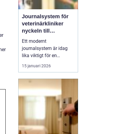
Journalsystem för
veterinärkliniker
nyckeln till
er
smidigare vardag
Ett modernt
och säkrare vård
journalsystem är idag
mer
lika viktigt för en
veterinärklinik som
15 januari 2026
röntgenutrustning och
operationssal. När vård,
kundkontakt och
administration samlas i
samma digitala flöde blir
arbetet både snabbare
och säkrare. För
djurägaren märks det
som...