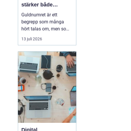
stärker både
varumärke och
Guldnumret är ett
vardag
begrepp som många
hört talas om, men som
färre har funderat
13 juli 2026
igenom strategiskt. Med
ett enkelt, minnesvärt
och ofta symmetriskt
telefonnummer kan
både företag och
privatpersoner göra
kommuni...
Digital