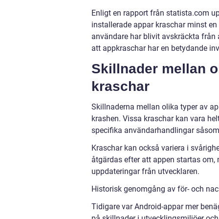
Enligt en rapport från statista.com u
installerade appar kraschar minst e
användare har blivit avskräckta från 
att appkraschar har en betydande in
Skillnader mellan 
kraschar
Skillnaderna mellan olika typer av 
krashen. Vissa kraschar kan vara he
specifika användarhandlingar såsom at
Kraschar kan också variera i svårighe
åtgärdas efter att appen startas om,
uppdateringar från utvecklaren.
Historisk genomgång av för- och nac
Tidigare var Android-appar mer benäg
på skillnader i utvecklingsmiljöer o