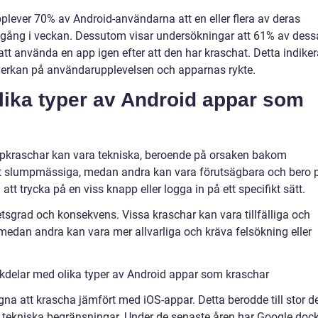
pplever 70% av Android-användarna att en eller flera av deras
n gång i veckan. Dessutom visar undersökningar att 61% av dess
att använda en app igen efter att den har kraschat. Detta indiker
verkan på användarupplevelsen och apparnas rykte.
olika typer av Android appar som
appkraschar kan vara tekniska, beroende på orsaken bakom
lt slumpmässiga, medan andra kan vara förutsägbara och bero 
t trycka på en viss knapp eller logga in på ett specifikt sätt.
tsgrad och konsekvens. Vissa kraschar kan vara tillfälliga och
 medan andra kan vara mer allvarliga och kräva felsökning eller
kdelar med olika typer av Android appar som kraschar
na att krascha jämfört med iOS-appar. Detta berodde till stor de
ch tekniska begränsningar. Under de senaste åren har Google doc