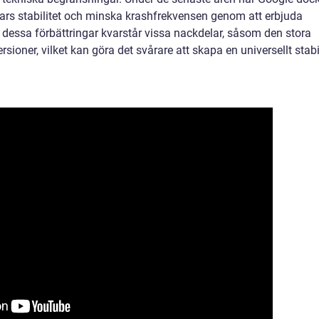
ppars stabilitet och minska krashfrekvensen genom att erbjuda
ts dessa förbättringar kvarstår vissa nackdelar, såsom den stora
sioner, vilket kan göra det svårare att skapa en universellt stabi