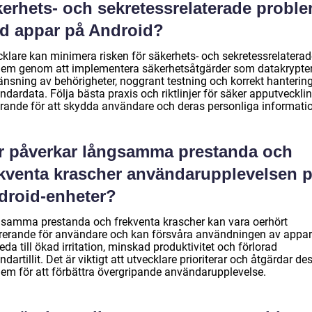
kerhets- och sekretessrelaterade probl
d appar på Android?
cklare kan minimera risken för säkerhets- och sekretessrelaterad
lem genom att implementera säkerhetsåtgärder som datakrypter
änsning av behörigheter, noggrant testning och korrekt hanterin
dardata. Följa bästa praxis och riktlinjer för säker apputvecklin
rande för att skydda användare och deras personliga informati
r påverkar långsamma prestanda och
ekventa krascher användarupplevelsen 
droid-enheter?
samma prestanda och frekventa krascher kan vara oerhört
trerande för användare och kan försvåra användningen av appar
eda till ökad irritation, minskad produktivitet och förlorad
dartillit. Det är viktigt att utvecklare prioriterar och åtgärdar de
lem för att förbättra övergripande användarupplevelse.