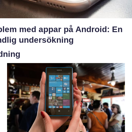
blem med appar på Android: En
ndlig undersökning
dning