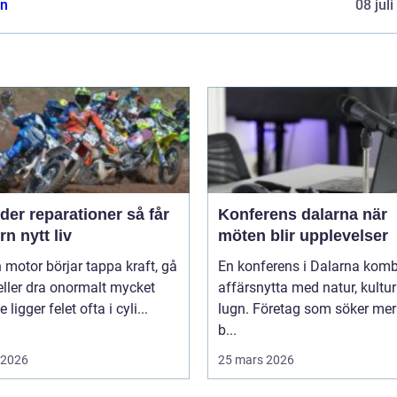
n
08 jul
er reparationer så får
Konferens dalarna när
n nytt liv
möten blir upplevelser
 motor börjar tappa kraft, gå
En konferens i Dalarna komb
eller dra onormalt mycket
affärsnytta med natur, kultu
 ligger felet ofta i cyli...
lugn. Företag som söker mer
b...
i 2026
25 mars 2026