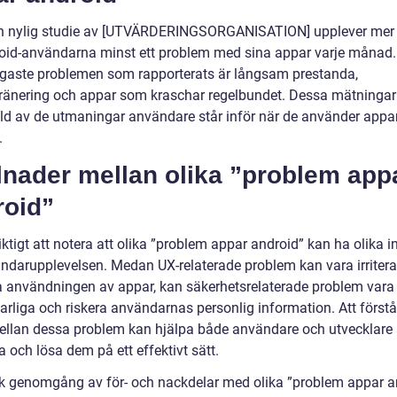
en nylig studie av [UTVÄRDERINGSORGANISATION] upplever mer
oid-användarna minst ett problem med sina appar varje månad.
igaste problemen som rapporterats är långsam prestanda,
dränering och appar som kraschar regelbundet. Dessa mätningar
bild av de utmaningar användare står inför när de använder appa
.
lnader mellan olika ”problem app
roid”
iktigt att notera att olika ”problem appar android” kan ha olika 
ndarupplevelsen. Medan UX-relaterade problem kan vara irriter
a användningen av appar, kan säkerhetsrelaterade problem var
varliga och riskera användarnas personlig information. Att först
mellan dessa problem kan hjälpa både användare och utvecklare 
ra och lösa dem på ett effektivt sätt.
sk genomgång av för- och nackdelar med olika ”problem appar a