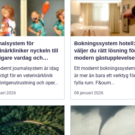
nalsystem för
Bokningssystem hotell:
kliniker nyckeln till
väljer du rätt lösning fö
igare vardag och
modern gästupplevelse
are vård
dernt journalsystem är idag
Ett modernt bokningssystem 
ktigt för en veterinärklinik
är mer än bara ett verktyg för
ntgenutrustning och oper...
fylla rum. F&oum...
uari 2026
08 januari 2026