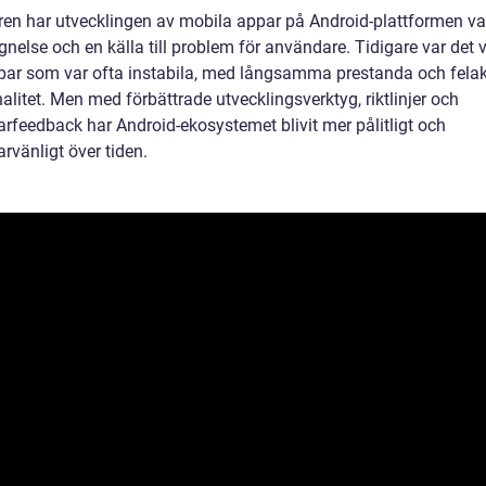
ren har utvecklingen av mobila appar på Android-plattformen va
gnelse och en källa till problem för användare. Tidigare var det 
ar som var ofta instabila, med långsamma prestanda och felak
alitet. Men med förbättrade utvecklingsverktyg, riktlinjer och
rfeedback har Android-ekosystemet blivit mer pålitligt och
rvänligt över tiden.