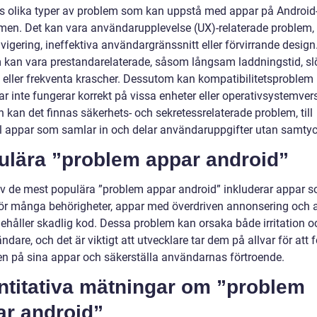
ns olika typer av problem som kan uppstå med appar på Android
rmen. Det kan vara användarupplevelse (UX)-relaterade problem
vigering, ineffektiva användargränssnitt eller förvirrande design
 kan vara prestandarelaterade, såsom långsam laddningstid, sl
 eller frekventa krascher. Dessutom kan kompatibilitetsproblem
r inte fungerar korrekt på vissa enheter eller operativsystemvers
n kan det finnas säkerhets- och sekretessrelaterade problem, till
 appar som samlar in och delar användaruppgifter utan samtyc
ulära ”problem appar android”
v de mest populära ”problem appar android” inkluderar appar 
för många behörigheter, appar med överdriven annonsering och 
ehåller skadlig kod. Dessa problem kan orsaka både irritation oc
ndare, och det är viktigt att utvecklare tar dem på allvar för att 
ten på sina appar och säkerställa användarnas förtroende.
ntitativa mätningar om ”problem
ar android”