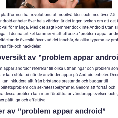
-plattformen har revolutionerat mobilvärlden, och med över 2.5 m
ndroid-enheter över hela världen är det ingen tvekan om att det ä
t val för många. Med det sagt kommer dock inte Android utan s
gar. I denna artikel kommer vi att utforska ”problem appar andr
eltäckande översikt över vad det innebär, de olika typerna av pr
ras för- och nackdelar.
översikt av ”problem appar andro
m appar android” refererar till olika utmaningar och problem so
re kan stöta på när de använder appar på Android-enheter. Des
kan inkludera allt från bristande prestanda och buggar till
bilitetsproblem och sekretessbekymmer. Genom att förstå och
ra dessa problem kan man förbättra användarupplevelsen och 
r pålitliga och effektiva.
er av ”problem appar android”