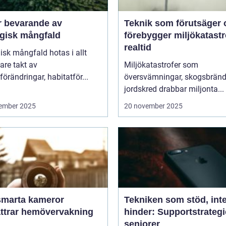
r bevarande av
Teknik som förutsäger 
ogisk mångfald
förebygger miljökatastro
realtid
isk mångfald hotas i allt
are takt av
Miljökatastrofer som
förändringar, habitatför...
översvämningar, skogsbränd
jordskred drabbar miljonta...
ember 2025
20 november 2025
smarta kameror
Tekniken som stöd, int
ättrar hemövervakning
hinder: Supportstrategi
seniorer