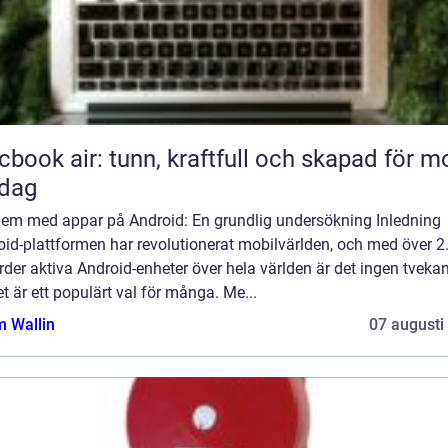
book air: tunn, kraftfull och skapad för m
rdag
lem med appar på Android: En grundlig undersökning Inledning
id-plattformen har revolutionerat mobilvärlden, och med över 2
rder aktiva Android-enheter över hela världen är det ingen tvek
et är ett populärt val för många. Me...
 Wallin
07 augusti