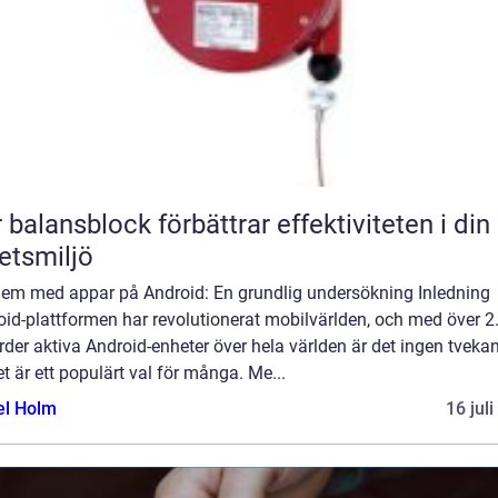
 balansblock förbättrar effektiviteten i din
etsmiljö
lem med appar på Android: En grundlig undersökning Inledning
id-plattformen har revolutionerat mobilvärlden, och med över 2
rder aktiva Android-enheter över hela världen är det ingen tvek
et är ett populärt val för många. Me...
el Holm
16 jul