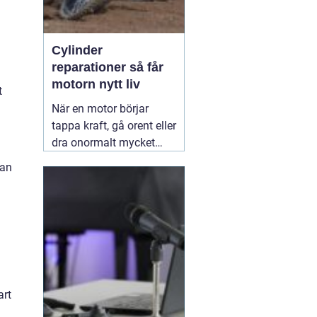
Cylinder
reparationer så får
motorn nytt liv
t
När en motor börjar
tappa kraft, gå orent eller
dra onormalt mycket
bränsle ligger felet ofta i
man
cylindern. Slitage, skador
och felaktig beläggning
gör att motorn inte
längre arbetar tätt och
effektivt. Genom
professionella
30 juni
2026
art