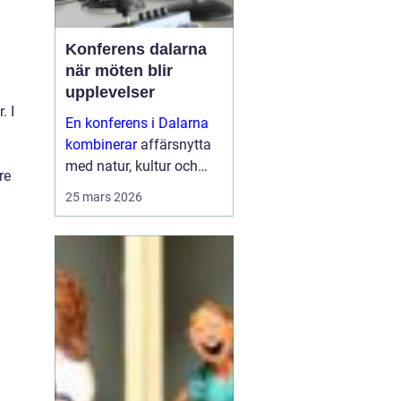
Konferens dalarna
när möten blir
upplevelser
. I
En konferens i Dalarna
kombinerar
affärsnytta
med natur, kultur och
re
lugn. Företag som söker
25 mars 2026
mer än bara ett
mötesrum väljer ofta
regionen för att skapa
fokus, sammanhållning
och ny energ...