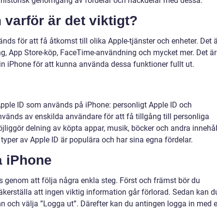
en historisk genomgång av fördelar och nackdelar med dessa.
varför är det viktigt?
nds för att få åtkomst till olika Apple-tjänster och enheter. Det 
ing, App Store-köp, FaceTime-användning och mycket mer. Det är
 sin iPhone för att kunna använda dessa funktioner fullt ut.
Apple ID som används på iPhone: personligt Apple ID och
vänds av enskilda användare för att få tillgång till personliga
öjliggör delning av köpta appar, musik, böcker och andra innehål
per av Apple ID är populära och har sina egna fördelar.
å iPhone
s genom att följa några enkla steg. Först och främst bör du
äkerställa att ingen viktig information går förlorad. Sedan kan d
namn och välja ”Logga ut”. Därefter kan du antingen logga in med e
.