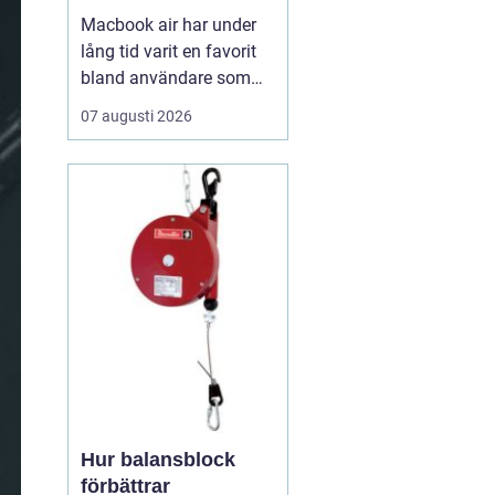
Macbook air har under
lång tid varit en favorit
bland användare som
vill ha en lätt, smidig och
07 augusti 2026
ändå kraftfull dator för
både arbete och fritid. I
den senaste
generationen har apple
tagit steget ännu längre
med sina
egenutvecklade m2, m3,
m4 och m5-c...
Hur balansblock
förbättrar