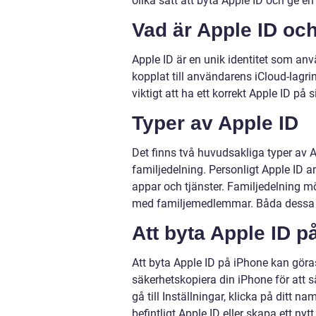
olika sätt att byta Apple ID och ge 
Vad är Apple ID och 
Apple ID är en unik identitet som anvä
kopplat till användarens iCloud-lagr
viktigt att ha ett korrekt Apple ID på
Typer av Apple ID
Det finns två huvudsakliga typer av 
familjedelning. Personligt Apple ID an
appar och tjänster. Familjedelning m
med familjemedlemmar. Båda dessa ty
Att byta Apple ID p
Att byta Apple ID på iPhone kan göra
säkerhetskopiera din iPhone för att s
gå till Inställningar, klicka på ditt 
befintligt Apple ID eller skapa ett nytt