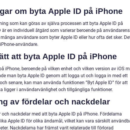
ngar om byta Apple ID på iPhone
ätning som kan göras av själva processen att byta Apple ID på
ID är en individuell åtgärd som varierar beroende på användarens
ur många användare som byter Apple ID eller hur ofta det sker. De
 iPhone-användare.
ätt att byta Apple ID på iPhone
D på iPhone, beroende på vilken enhet och vilken version av iOS 
unde man byta Apple ID genom att logga ut och logga in med ett
0 och senare, kan man använda funktionen ”Byt Apple ID” för att
na ligger i användarvänlighet och tillgängliga funktioner.
g av fördelar och nackdelar
lar och nackdelar med att byta Apple ID på iPhone. Fördelarna
ika Apple ID för olika ändamål, vilket kan vara särskilt användb
r. Nackdelarna har främst varit relaterade till förlorad