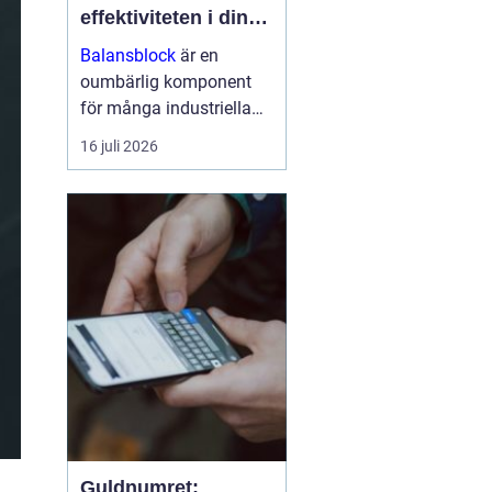
effektiviteten i din
arbetsmiljö
Balansblock
är en
oumbärlig komponent
för många industriella
och hantverksrelaterade
16 juli 2026
miljöer. De hjälper till att
förbättra ergonomin,
minska...
Guldnumret: