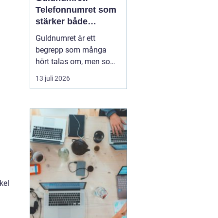
Telefonnumret som
stärker både
varumärke och
Guldnumret är ett
vardag
begrepp som många
hört talas om, men som
färre har funderat
13 juli 2026
igenom strategiskt. Med
ett enkelt, minnesvärt
och ofta symmetriskt
telefonnummer kan
både företag och
privatpersoner göra
kommuni...
kel