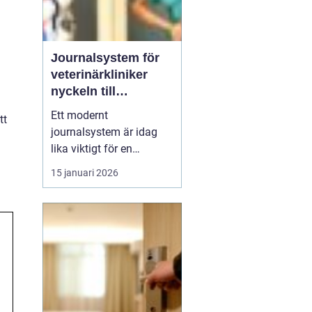
Journalsystem för
veterinärkliniker
nyckeln till
smidigare vardag
Ett modernt
tt
och säkrare vård
journalsystem är idag
lika viktigt för en
veterinärklinik som
15 januari 2026
röntgenutrustning och
operationssal. När vård,
kundkontakt och
administration samlas i
samma digitala flöde blir
arbetet både snabbare
och säkrare. För
djurägaren märks det