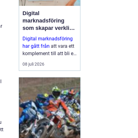
Digital
marknadsföring
är
som skapar verkliga
resultat
Digital marknadsföring
har gått från
att vara ett
komplement till att bli en
central del i hur företag
08 juli 2026
växer, bygger förtroende
och hittar nya k...
l
u
tt