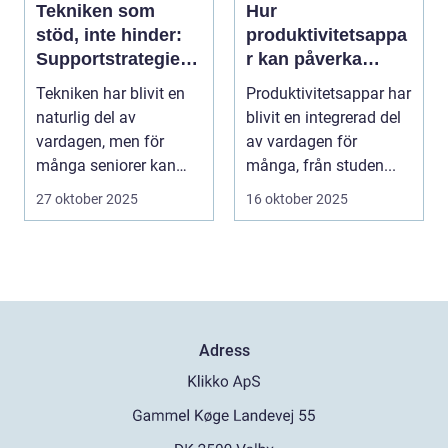
Tekniken som
Hur
stöd, inte hinder:
produktivitetsappa
Supportstrategier
r kan påverka
för seniorer
mental hälsa –
Tekniken har blivit en
Produktivitetsappar har
både positivt och
naturlig del av
blivit en integrerad del
negativt
vardagen, men för
av vardagen för
många seniorer kan
många, från studen...
smartphones, ...
27 oktober 2025
16 oktober 2025
Adress