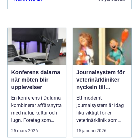
använder. ...
Konferens dalarna
Journalsystem för
när möten blir
veterinärkliniker
upplevelser
nyckeln till
smidigare vardag
En konferens i Dalarna
Ett modernt
och säkrare vård
kombinerar affärsnytta
journalsystem är idag
med natur, kultur och
lika viktigt för en
lugn. Företag som
veterinärklinik som
söker mer än b...
röntgenutrustning och
25 mars 2026
15 januari 2026
oper...