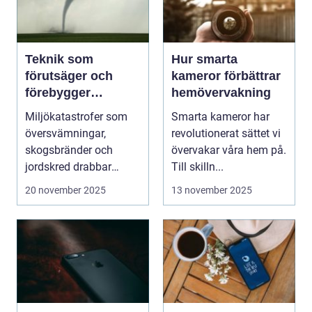
Teknik som
Hur smarta
förutsäger och
kameror förbättrar
förebygger
hemövervakning
miljökatastrofer i
Miljökatastrofer som
Smarta kameror har
realtid
översvämningar,
revolutionerat sättet vi
skogsbränder och
övervakar våra hem på.
jordskred drabbar
Till skilln...
miljonta...
20 november 2025
13 november 2025