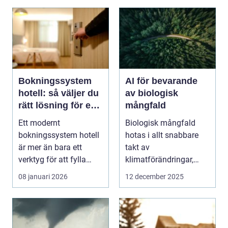
Bokningssystem
AI för bevarande
hotell: så väljer du
av biologisk
rätt lösning för en
mångfald
modern
Ett modernt
Biologisk mångfald
gästupplevelse
bokningssystem hotell
hotas i allt snabbare
är mer än bara ett
takt av
verktyg för att fylla
klimatförändringar,
rum. F&oum...
habitatför...
08 januari 2026
12 december 2025