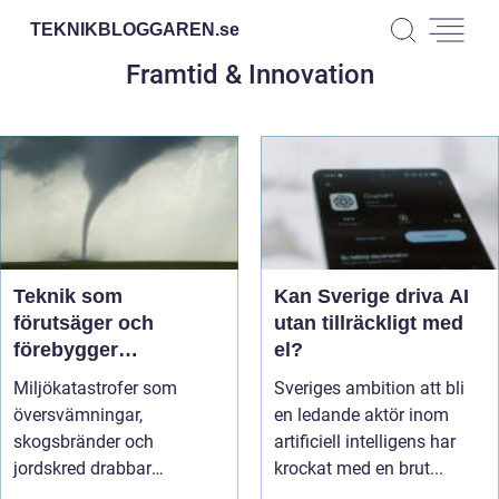
TEKNIKBLOGGAREN.
se
Framtid & Innovation
Teknik som
Kan Sverige driva AI
förutsäger och
utan tillräckligt med
förebygger
el?
miljökatastrofer i
Miljökatastrofer som
Sveriges ambition att bli
realtid
översvämningar,
en ledande aktör inom
skogsbränder och
artificiell intelligens har
jordskred drabbar
krockat med en brut...
miljonta...